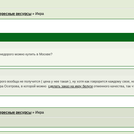
ересные ресурсы
»
Икра
е недорого можно купить в Москве?
рого вообща не получится ( цена у нее такая ), ну хотя как говрорится каждому свое, 
ора Осетрова, в которой можно
сделать заказ на икру белуги
отменного качества, так 
ересные ресурсы
»
Икра