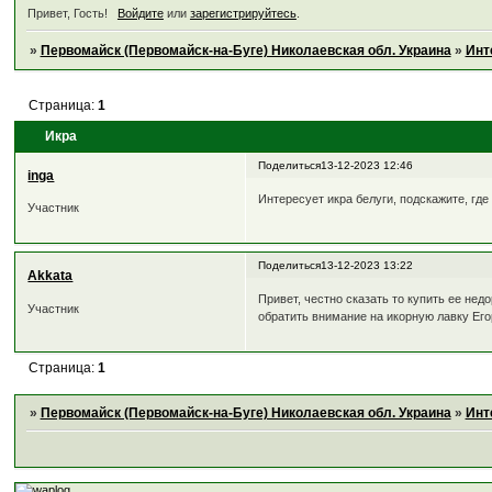
Привет, Гость!
Войдите
или
зарегистрируйтесь
.
»
Первомайск (Первомайск-на-Буге) Николаевская обл. Украина
»
Инт
Страница:
1
Икра
Поделиться
13-12-2023 12:46
inga
Интересует икра белуги, подскажите, гд
Участник
Поделиться
13-12-2023 13:22
Akkata
Привет, честно сказать то купить ее недо
Участник
обратить внимание на икорную лавку Ег
Страница:
1
»
Первомайск (Первомайск-на-Буге) Николаевская обл. Украина
»
Инт