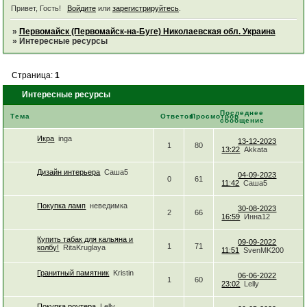
Привет, Гость!
Войдите
или
зарегистрируйтесь
.
»
Первомайск (Первомайск-на-Буге) Николаевская обл. Украина
»
Интересные ресурсы
Страница:
1
Интересные ресурсы
Последнее
Тема
Ответов
Просмотров
сообщение
Икра
inga
13-12-2023
1
80
13:22
Akkata
Дизайн интерьера
Саша5
04-09-2023
0
61
11:42
Саша5
Покупка ламп
неведимка
30-08-2023
2
66
16:59
Инна12
Купить табак для кальяна и
09-09-2022
1
71
колбу!
RitaKruglaya
11:51
SvenMK200
Гранитный памятник
Kristin
06-06-2022
1
60
23:02
Lelly
Покупка роутера
Lelly