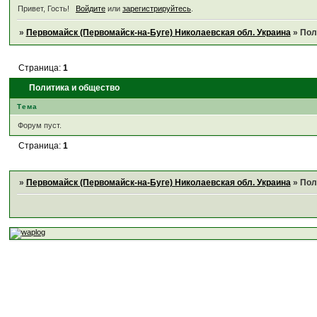
Привет, Гость!
Войдите
или
зарегистрируйтесь
.
»
Первомайск (Первомайск-на-Буге) Николаевская обл. Украина
»
Пол
Страница:
1
Политика и общество
Тема
Форум пуст.
Страница:
1
»
Первомайск (Первомайск-на-Буге) Николаевская обл. Украина
»
Пол