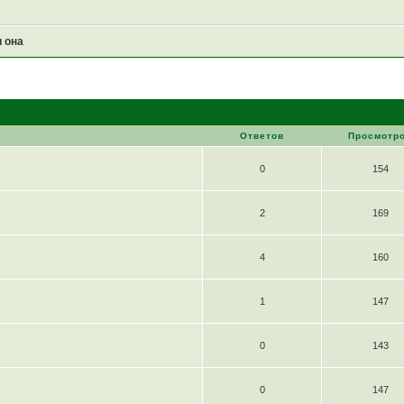
и она
Ответов
Просмотр
0
154
2
169
4
160
1
147
0
143
0
147