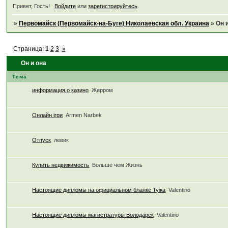
Привет, Гость!
Войдите
или
зарегистрируйтесь
.
»
Первомайск (Первомайск-на-Буге) Николаевская обл. Украина
»
Он 
Страница:
1
2
3
»
Он и она
Тема
информация о казино
Жерром
Онлайн ігри
Armen Narbek
Отпуск
левик
Купить недвижимость
Больше чем Жизнь
Настоящие дипломы на официальном бланке Тужа
Valentino
Настоящие дипломы магистратуры Володарск
Valentino