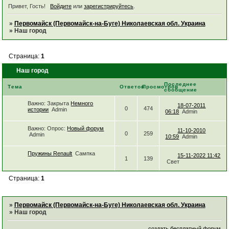
Привет, Гость!
Войдите
или
зарегистрируйтесь
.
»
Первомайск (Первомайск-на-Буге) Николаевская обл. Украина
»
Наш город
Страница:
1
Наш город
Последнее
Тема
Ответов
Просмотров
сообщение
Важно:
Закрыта
Немного
18-07-2011
0
474
истории
Admin
06:18
Admin
Важно:
Опрос:
Новый форум
11-10-2010
0
259
Admin
10:59
Admin
Пружины Renault
Сампка
15-11-2022 11:42
1
139
Свет
Страница:
1
»
Первомайск (Первомайск-на-Буге) Николаевская обл. Украина
»
Наш город
создать бесплатный форум